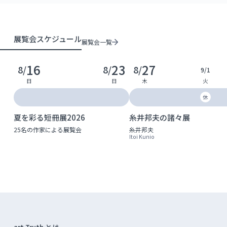
展覧会スケジュール
展覧会一覧
16
23
27
8/
8/
8/
9/
1
日
日
木
火
休
夏を彩る短冊展2026
糸井邦夫の諸々展
25名の作家による展覧会
糸井邦夫
Itoi Kunio