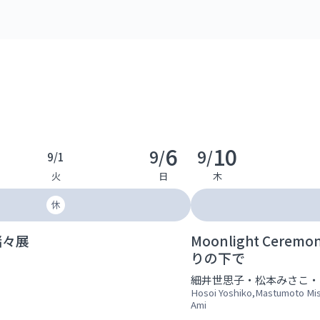
6
10
9/
9/
9/
1
火
日
木
休
諸々展
Moonlight Cere
りの下で
細井世思子・松本みさこ・
Hosoi Yoshiko,Mastumoto Mi
Ami