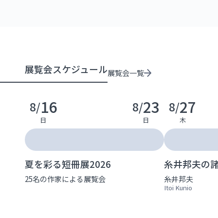
展覧会スケジュール
展覧会一覧
16
23
27
8/
8/
8/
日
日
木
夏を彩る短冊展2026
糸井邦夫の
25名の作家による展覧会
糸井邦夫
Itoi Kunio