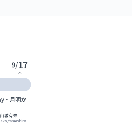
17
9/
木
mony・月明か
山城有未
sako,Yamashiro