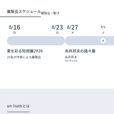
展覧会スケジュール
展覧会一覧
16
23
27
8/
8/
8/
9/
1
日
日
木
火
休
夏を彩る短冊展2026
糸井邦夫の諸々展
25名の作家による展覧会
糸井邦夫
Itoi Kunio
art Truth とは