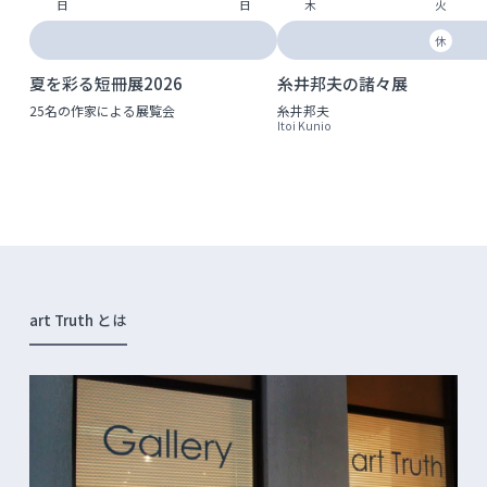
日
日
木
火
休
夏を彩る短冊展2026
糸井邦夫の諸々展
25名の作家による展覧会
糸井邦夫
Itoi Kunio
art Truth とは