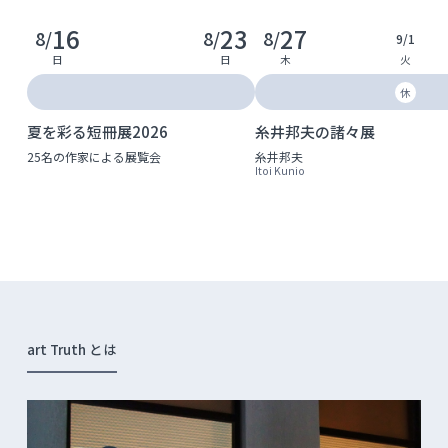
16
23
27
8/
8/
8/
9/
1
日
日
木
火
休
夏を彩る短冊展2026
糸井邦夫の諸々展
25名の作家による展覧会
糸井邦夫
Itoi Kunio
art Truth とは