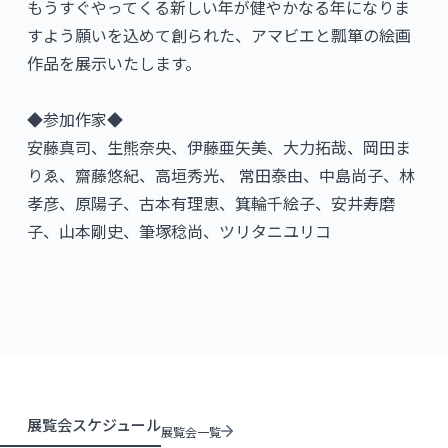
もうすぐやってくる新しい年が健やかなる年になりま
すよう願いを込めて創られた、アマビエと瓢箪の絵画
作品を展示いたします。
◆参加作家◆
安藤真司、生熊奈央、伊藤亜矢美、大力拓哉、岡田ま
りゑ、齋藤悠紀、高垣秀光、 常田泰由、中島尚子、林
孝彦、原陽子、古本有理恵、箕輪千絵子、安井寿磨
子、山本剛史、筆塚稔尚、ツリタニユリコ
展覧会スケジュール
展覧会一覧