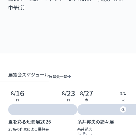
中華街）
展覧会スケジュール
展覧会一覧
16
23
27
8/
8/
8/
9/
1
日
日
木
火
休
夏を彩る短冊展2026
糸井邦夫の諸々展
25名の作家による展覧会
糸井邦夫
Itoi Kunio