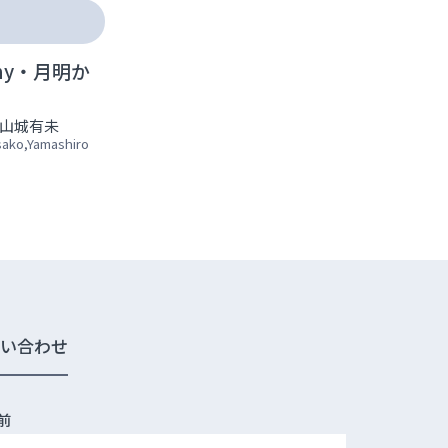
mony・月明か
山城有未
sako,Yamashiro
問い合わせ
前