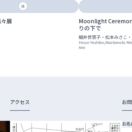
休
諸々展
Moonlight Cere
りの下で
細井世思子・松本みさこ・
Hosoi Yoshiko,Mastumoto Mi
Ami
アクセス
お
お名