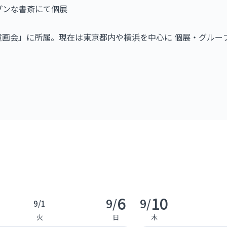
EN オープンな書斎にて個展
現代童画会」に所属。現在は東京都内や横浜を中心に 個展・グル
6
10
9/
9/
9/
1
火
日
木