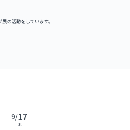
ープ展の活動をしています。
17
9/
木