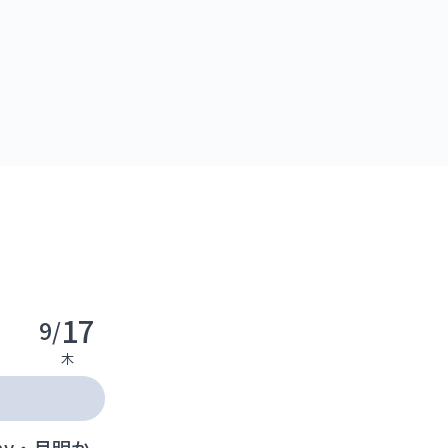
17
9/
木
mony・月明か