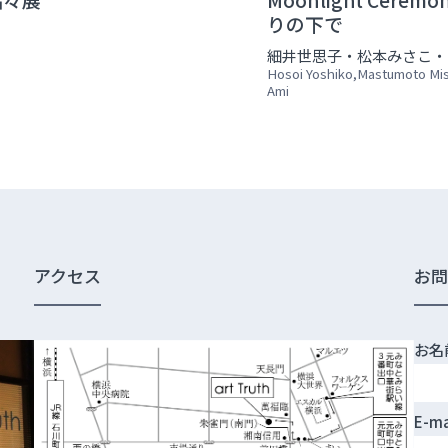
りの下で
細井世思子・松本みさこ・
Hosoi Yoshiko,Mastumoto Mi
Ami
アクセス
お
お名
E-m