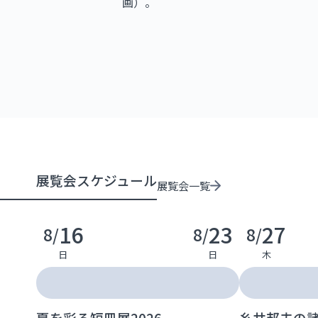
画）。
展覧会スケジュール
展覧会一覧
16
23
27
8/
8/
8/
日
日
木
夏を彩る短冊展2026
糸井邦夫の