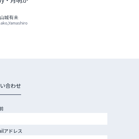
山城有未
sako,Yamashiro
問い合わせ
前
ailアドレス