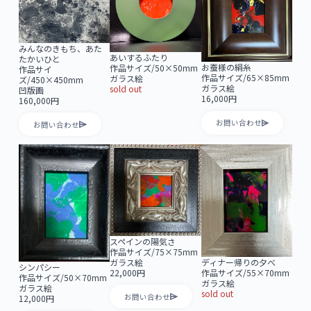
みんなのきもち、あた
あいするふたり
たかいひと
お蚕様の絹糸
作品サイズ/50×50mm
作品サイ
作品サイズ/65×85mm
ガラス絵
ズ/450×450mm
ガラス絵
sold out
凹版画
16,000円
160,000円
お問い合わせ
お問い合わせ
スペインの陽気さ
作品サイズ/75×75mm
ガラス絵
ディナー帰りの夕べ
シンパシー
22,000円
作品サイズ/55×70mm
作品サイズ/50×70mm
ガラス絵
ガラス絵
sold out
お問い合わせ
12,000円