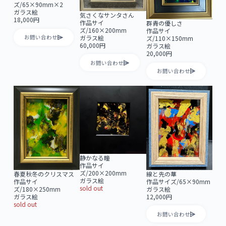
ズ/65×90mm×2
ガラス絵
気さくなサンタさん
18,000円
作品サイ
群青の優しさ
ズ/160×200mm
作品サイ
ガラス絵
お問い合わせ
ズ/110×150mm
60,000円
ガラス絵
20,000円
お問い合わせ
お問い合わせ
静かなる瞳
作品サイ
ズ/200×200mm
春夏秋冬のクリスマス
線と先の華
ガラス絵
作品サイ
作品サイズ/65×90mm
sold out
ズ/180×250mm
ガラス絵
ガラス絵
12,000円
sold out
お問い合わせ