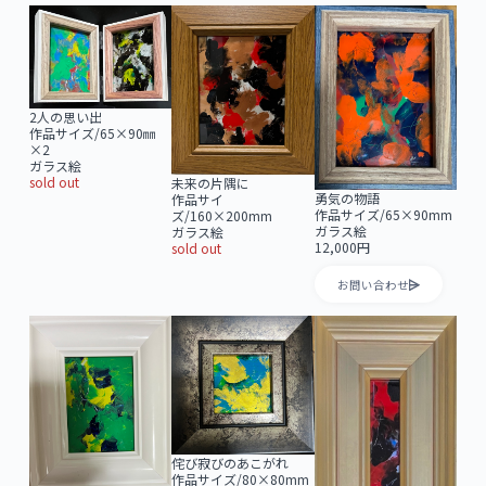
2人の思い出
作品サイズ/65×90㎜
×2
ガラス絵
sold out
未来の片隅に
勇気の物語
作品サイ
作品サイズ/65×90mm
ズ/160×200mm
ガラス絵
ガラス絵
12,000円
sold out
お問い合わせ
侘び寂びのあこがれ
作品サイズ/80×80mm