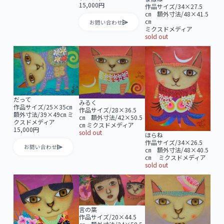
15,000円
作品サイズ/34×27.5
㎝ 額外寸法/48×41.5
㎝
お問い合わせ
ミクスドメディア
sold out
だって
みるく
作品サイズ/25×35㎝
作品サイズ/28×36.5
額外寸法/39×49㎝ ミ
㎝ 額外寸法/42×50.5
クスドメディア
㎝ ミクスドメディア
15,000円
sold out
ほらね
作品サイズ/34×26.5
お問い合わせ
㎝ 額外寸法/48×40.5
㎝ ミクスドメディア
sold out
言の葉
作品サイズ/20×44.5