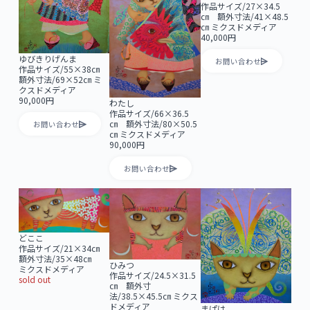
作品サイズ/27×34.5
㎝ 額外寸法/41×48.5
㎝ ミクスドメディア
40,000円
ゆびきりげんま
お問い合わせ
作品サイズ/55×38㎝
額外寸法/69×52㎝ ミ
クスドメディア
90,000円
わたし
作品サイズ/66×36.5
㎝ 額外寸法/80×50.5
お問い合わせ
㎝ ミクスドメディア
90,000円
お問い合わせ
どここ
作品サイズ/21×34㎝
額外寸法/35×48㎝
ひみつ
ミクスドメディア
作品サイズ/24.5×31.5
sold out
㎝ 額外寸
法/38.5×45.5㎝ ミクス
ドメディア
まぱは