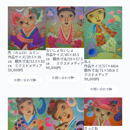
ないしょないしょ
禿（カムロ）ユミン
作品サイズ/45×43.5
作品サイズ/39.5×36
㎝ 額外寸法/59×57.5
㎝ 額外寸法/53.5×50
ねぇ
㎝ ミクスドメディア
㎝ ミクスドメディア
作品サイズ/57×44㎝
90,000円
50,000円
額外寸法/71×58㎝ ミ
クスドメディア
お問い合わせ
90,000円
お問い合わせ
お問い合わせ
きっとね